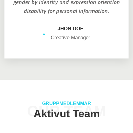
tion
gender by identity and expression oriention
gen
disability for personal information.
JHON DOE
Creative Manager
GRUPPMEDLEMMAR
OUR TEAM
Aktivut Team