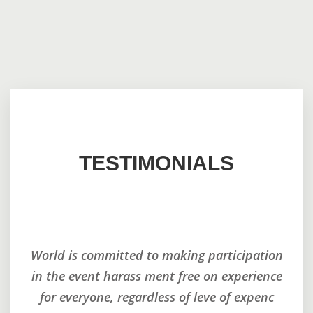
TESTIMONIALS
tion
World is committed to making participation
Wor
ence
in the event harass ment free on experience
in 
nc
for everyone, regardless of leve of expenc
f