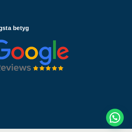
gsta betyg
Låt oss prata