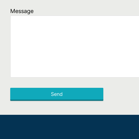
Message
Send
This
field
should
be left
blank