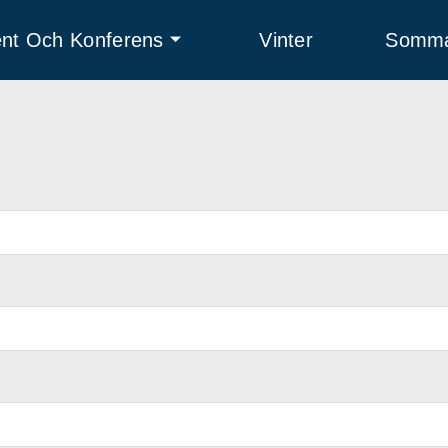
nt Och Konferens
Vinter
Somm